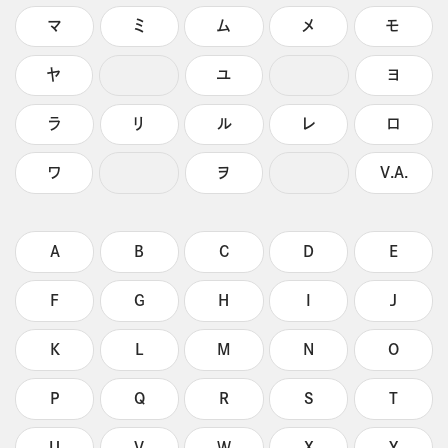
マ
ミ
ム
メ
モ
ヤ
ユ
ヨ
ラ
リ
ル
レ
ロ
ワ
ヲ
V.A.
A
B
C
D
E
F
G
H
I
J
K
L
M
N
O
P
Q
R
S
T
U
V
W
X
Y