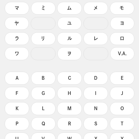
マ
ミ
ム
メ
モ
ヤ
ユ
ヨ
ラ
リ
ル
レ
ロ
ワ
ヲ
V.A.
A
B
C
D
E
F
G
H
I
J
K
L
M
N
O
P
Q
R
S
T
U
V
W
X
Y