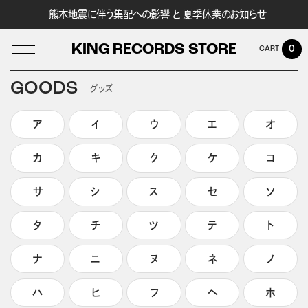
熊本地震に伴う集配への影響 と 夏季休業のお知らせ
KING RECORDS STORE
0
GOODS
グッズ
ア
イ
ウ
エ
オ
LOG IN
カ
キ
ク
ケ
コ
サ
シ
ス
セ
ソ
タ
チ
ツ
テ
ト
ナ
ニ
ヌ
ネ
ノ
ハ
ヒ
フ
ヘ
ホ