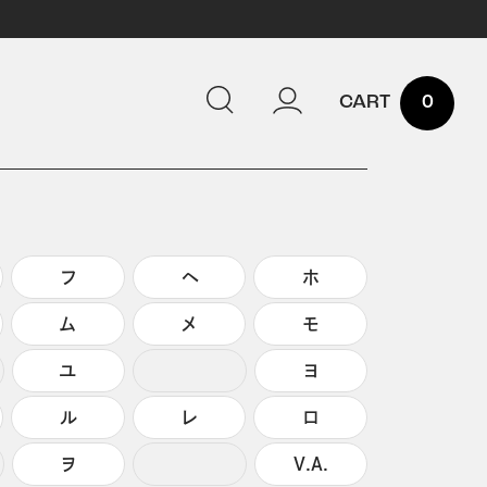
0
フ
ヘ
ホ
ム
メ
モ
ユ
ヨ
ル
レ
ロ
ヲ
V.A.