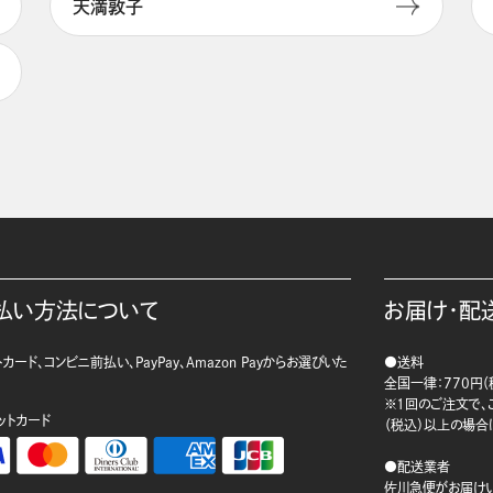
天満敦子
払い方法について
お届け・配
カード、コンビニ前払い、PayPay、Amazon Payからお選びいた
●送料
。
全国一律：770円（
※1回のご注文で、ご
ットカード
（税込）以上の場合
●配送業者
佐川急便がお届けい