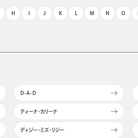
H
I
J
K
L
M
N
O
D-A-D
ティーナ・カリーナ
ディジー・ミズ・リジー