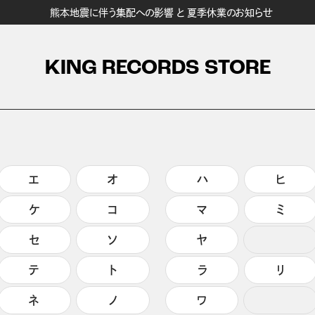
熊本地震に伴う集配への影響 と 夏季休業のお知らせ
KING RECORDS STORE
エ
オ
ハ
ヒ
ケ
コ
マ
ミ
セ
ソ
ヤ
テ
ト
ラ
リ
ネ
ノ
ワ