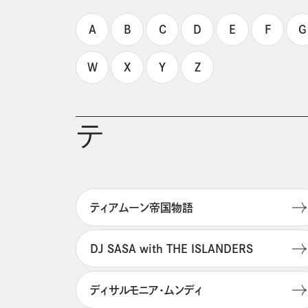
A
B
C
D
E
F
G
W
X
Y
Z
テ
ティアムーン帝国物語
DJ SASA with THE ISLANDERS
ディサルモニア・ムンディ