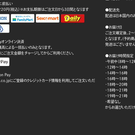
ニ前払い
220円（税込）※お支払期限はご注文日から3日間となります
●配送先
配送は日本国内のみ
●お届け日
ご注文確定後、2～
となります。(予約
ayオンライン決済
発送はございません
ay残高による一括払いのみとなります。
にご注文金額をチャージしてからご利用ください。
●お届け時間指定
・午前中（8時～12
・12時～14時
・14時～16時
n Pay
・16時～18時
on.co.jpにご登録のクレジットカード情報を利用してご注文いただ
・18時～20時
・18時～21時
・19時～21時
・希望なし
からお選びいただけ