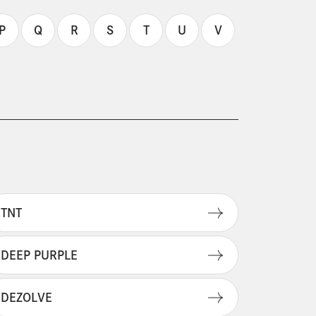
P
Q
R
S
T
U
V
TNT
DEEP PURPLE
DEZOLVE