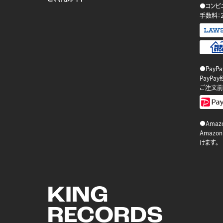
●コンビ
手数料：
●PayP
PayP
ご注文前
●Amazo
Amaz
けます。
KING
RECORDS