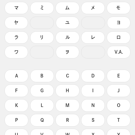
マ
ミ
ム
メ
モ
ヤ
ユ
ヨ
ラ
リ
ル
レ
ロ
ワ
ヲ
V.A.
A
B
C
D
E
F
G
H
I
J
K
L
M
N
O
P
Q
R
S
T
U
V
W
X
Y