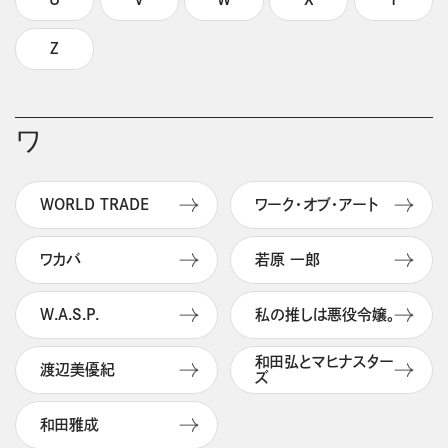
Z
ワ
WORLD TRADE
ワーク・オブ・アート
ワカバ
若原 一郎
W.A.S.P.
私の推しは悪役令嬢。
和田弘とマヒナスター
渡辺美優紀
ズ
和田雅成