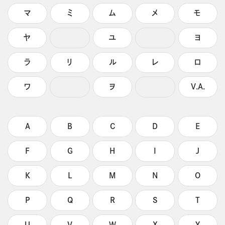
マ
ミ
ム
メ
モ
ヤ
ユ
ヨ
ラ
リ
ル
レ
ロ
ワ
ヲ
V.A.
A
B
C
D
E
F
G
H
I
J
K
L
M
N
O
P
Q
R
S
T
U
V
W
X
Y