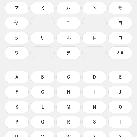
マ
ミ
ム
メ
モ
ヤ
ユ
ヨ
ラ
リ
ル
レ
ロ
ワ
ヲ
V.A.
A
B
C
D
E
F
G
H
I
J
K
L
M
N
O
P
Q
R
S
T
U
V
W
X
Y