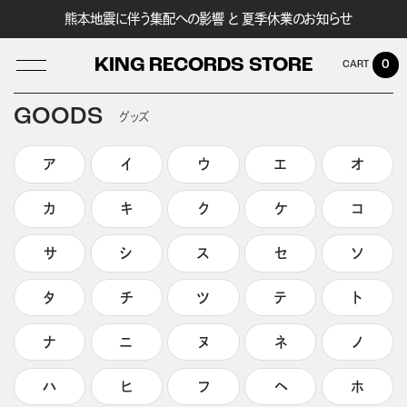
熊本地震に伴う集配への影響 と 夏季休業のお知らせ
KING RECORDS STORE
0
GOODS
グッズ
ア
イ
ウ
エ
オ
LOG IN
カ
キ
ク
ケ
コ
サ
シ
ス
セ
ソ
タ
チ
ツ
テ
ト
ナ
ニ
ヌ
ネ
ノ
ハ
ヒ
フ
ヘ
ホ