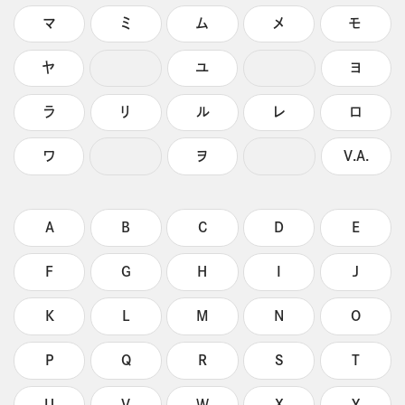
マ
ミ
ム
メ
モ
ヤ
ユ
ヨ
ラ
リ
ル
レ
ロ
ワ
ヲ
V.A.
A
B
C
D
E
F
G
H
I
J
K
L
M
N
O
P
Q
R
S
T
U
V
W
X
Y