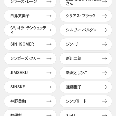
シラーズ・レーン
さん
白鳥英美子
シリアス・ブラック
ジリオラ・チンクェッテ
シルヴィ・バルタン
ィ
SIN ISOMER
ジン・チ
シンガーズ・スリー
新川二朗
JIMSAKU
新沢としひこ
SINSKE
進藤聖子
神野美伽
シンブリード
神保彰
XinU