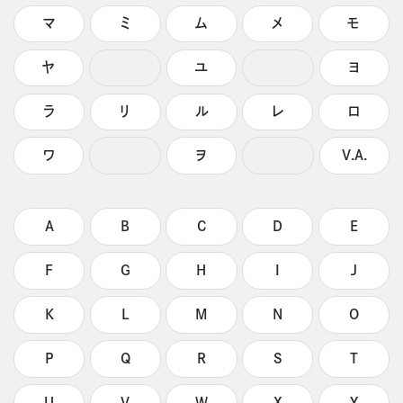
マ
ミ
ム
メ
モ
ヤ
ユ
ヨ
ラ
リ
ル
レ
ロ
ワ
ヲ
V.A.
A
B
C
D
E
F
G
H
I
J
K
L
M
N
O
P
Q
R
S
T
U
V
W
X
Y