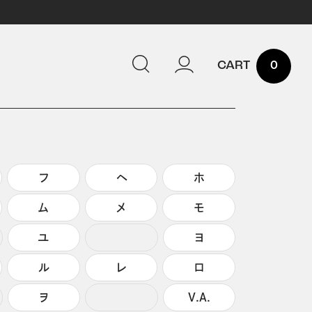
0
フ
ヘ
ホ
ム
メ
モ
ユ
ヨ
ル
レ
ロ
ヲ
V.A.