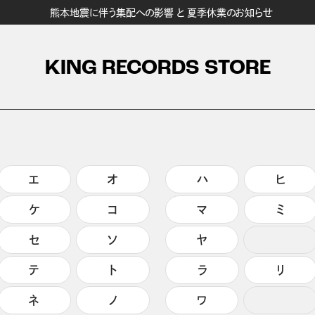
熊本地震に伴う集配への影響 と 夏季休業のお知らせ
KING RECORDS STORE
エ
オ
ハ
ヒ
ケ
コ
マ
ミ
セ
ソ
ヤ
テ
ト
ラ
リ
ネ
ノ
ワ