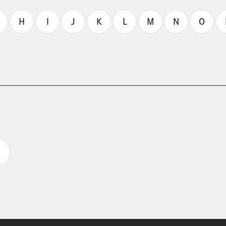
H
I
J
K
L
M
N
O