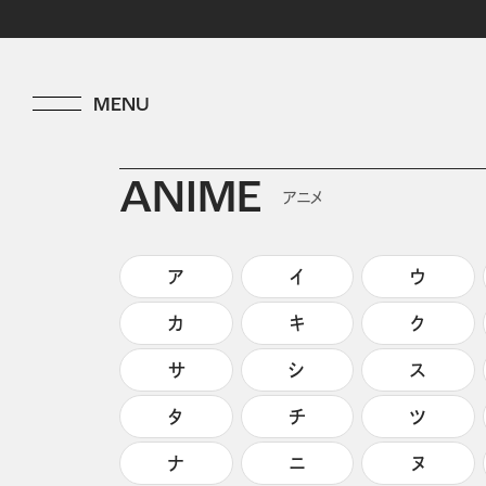
ANIME
アニメ
ア
イ
ウ
カ
キ
ク
サ
シ
ス
タ
チ
ツ
ナ
ニ
ヌ