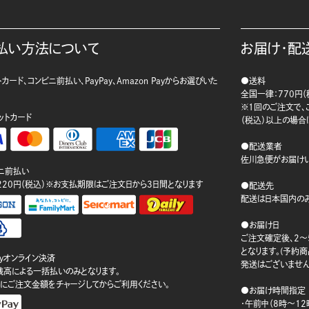
払い方法について
お届け・配
カード、コンビニ前払い、PayPay、Amazon Payからお選びいた
●送料
。
全国一律：770円（
※1回のご注文で、ご
ットカード
（税込）以上の場合
●配送業者
佐川急便がお届けい
ニ前払い
220円（税込）※お支払期限はご注文日から3日間となります
●配送先
配送は日本国内のみ
●お届け日
ご注文確定後、2～
となります。(予約
ayオンライン決済
発送はございません
ay残高による一括払いのみとなります。
にご注文金額をチャージしてからご利用ください。
●お届け時間指定
・午前中（8時～12