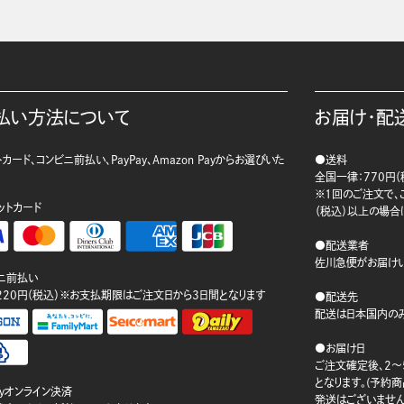
払い方法について
お届け・配
カード、コンビニ前払い、PayPay、Amazon Payからお選びいた
●送料
。
全国一律：770円（
※1回のご注文で、ご
ットカード
（税込）以上の場合
●配送業者
佐川急便がお届けい
ニ前払い
220円（税込）※お支払期限はご注文日から3日間となります
●配送先
配送は日本国内のみ
●お届け日
ご注文確定後、2～
となります。(予約
ayオンライン決済
発送はございません