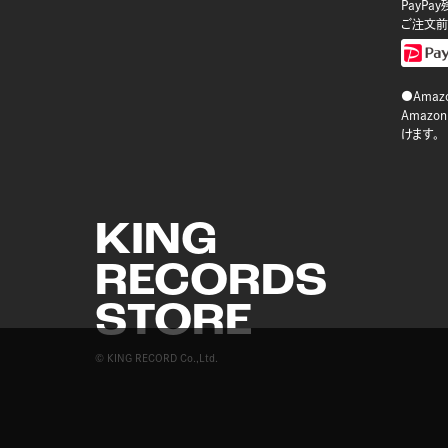
PayP
ご注文前
●Amazo
Amaz
けます。
KING
RECORDS
STORE
© KING RECORD Co.,Ltd.