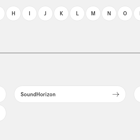
H
I
J
K
L
M
N
O
ＳｏｕｎｄＨｏｒｉｚｏｎ