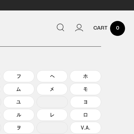
0
フ
ヘ
ホ
ム
メ
モ
ユ
ヨ
ル
レ
ロ
ヲ
V.A.