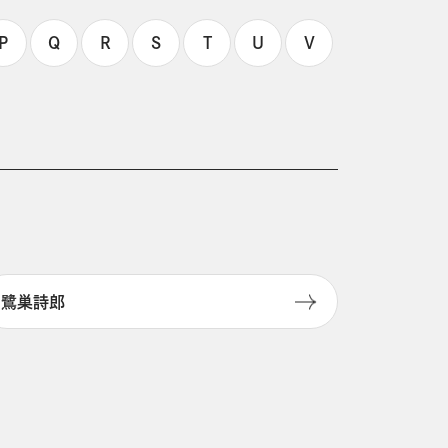
P
Q
R
S
T
U
V
鷺巣詩郎