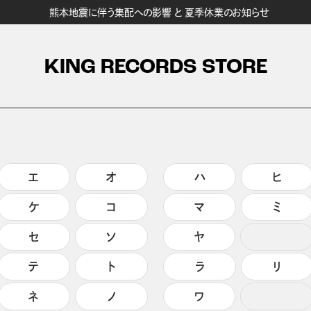
熊本地震に伴う集配への影響 と 夏季休業のお知らせ
KING RECORDS STORE
エ
オ
ハ
ヒ
ケ
コ
マ
ミ
セ
ソ
ヤ
テ
ト
ラ
リ
ネ
ノ
ワ