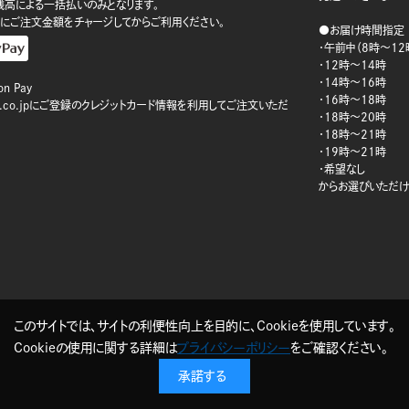
ay残高による一括払いのみとなります。
にご注文金額をチャージしてからご利用ください。
●お届け時間指定
・午前中（8時～12
・12時～14時
・14時～16時
n Pay
・16時～18時
on.co.jpにご登録のクレジットカード情報を利用してご注文いただ
・18時～20時
・18時～21時
・19時～21時
・希望なし
からお選びいただけ
このサイトでは、サイトの利便性向上を目的に、Cookieを使用しています。
Cookieの使用に関する詳細は
プライバシーポリシー
をご確認ください。
承諾する