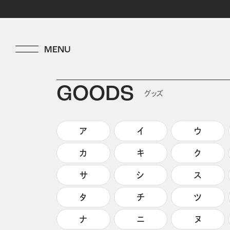
GOODS
グッズ
ア
イ
ウ
カ
キ
ク
サ
シ
ス
タ
チ
ツ
ナ
ニ
ヌ