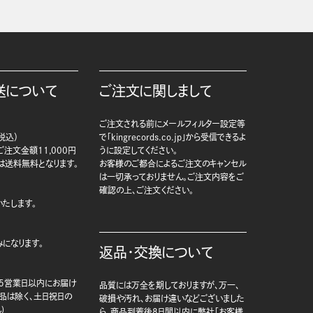
送について
ご注文に関しまして
ご注文される前にメールフィルター設定等
税込）
で「kingrecords.co.jp」から受信できるよ
注文金額11,000円
うに設定してください。
は送料無料となります。
お客様のご都合によるご注文のキャンセル
は一切承っておりません。ご注文内容をご
確認の上、ご注文ください。
たします。
になります。
返品・交換について
5営業日以内にお届け
品質には万全を期しておりますが、万一、
商品は除く、土日祝日の
破損や汚れ、お届け違いなどございました
)
ら、商品到着後8日間以内に弊社「お客様