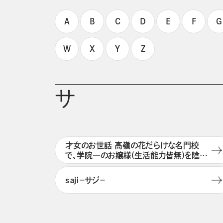
A
B
C
D
E
F
G
W
X
Y
Z
サ
才女のお世話 高嶺の花だらけな名門校
で、学院一のお嬢様(生活能力皆無)を陰な
がらお世話することになりました
ｓａｊｉ－サジ－