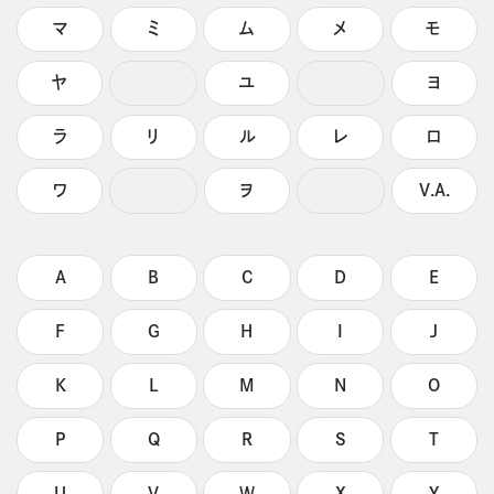
マ
ミ
ム
メ
モ
ヤ
ユ
ヨ
ラ
リ
ル
レ
ロ
ワ
ヲ
V.A.
A
B
C
D
E
F
G
H
I
J
K
L
M
N
O
P
Q
R
S
T
U
V
W
X
Y