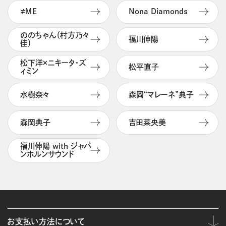
≠ＭＥ
Nona Diamonds
ののちゃん（村方乃々
福川伸陽
佳）
松下洋×ニキータ・ズ
松平直子
ィミン
水樹奈々
森岡“マレーネ”典子
森岡典子
吉田菜央美
福川伸陽 with ジャパ
ンホルンサウンド
お支払い方法について