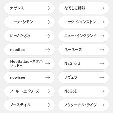
ナザレス
なでしこ姉妹
ニーナ・シモン
ニック・ジョンストン
にゃんたぶぅ
ニュー・イングランド
noodles
ネーネーズ
NeoBallad－ネオバ
NEGI☆U
ラッド－
ｎｏｗｉｓｅｅ
ノヴェラ
ノ－キ－・エドワ－ズ
NoGoD
ノーステイル
ノクターナル・ライツ