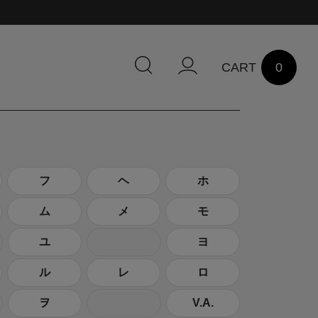
0
フ
ヘ
ホ
ム
メ
モ
ユ
ヨ
ル
レ
ロ
ヲ
V.A.