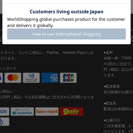
払い方法について
お届け・
トカード、コンビニ前払い、PayPay、Amazon Payからお
●送料
ただけます。
全国一律：770円
※1回のご注文で、
ットカード
円（税込）以上の
ります。
●配送業者
ニ前払い
佐川急便がお届け
220円（税込）※お支払期限はご注文日から3日間となりま
●配送先
配送は日本国内の
●お届け日
ご注文確定後、2
けとなります。(