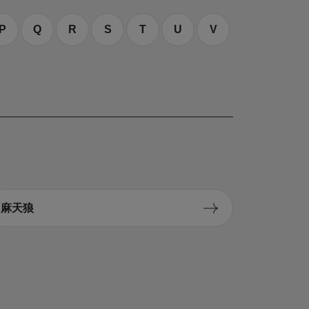
P
Q
R
S
T
U
V
麻天狼