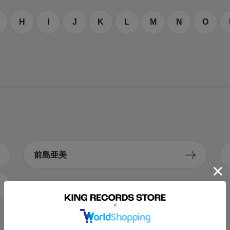
H
I
J
K
L
M
N
O
前島亜美