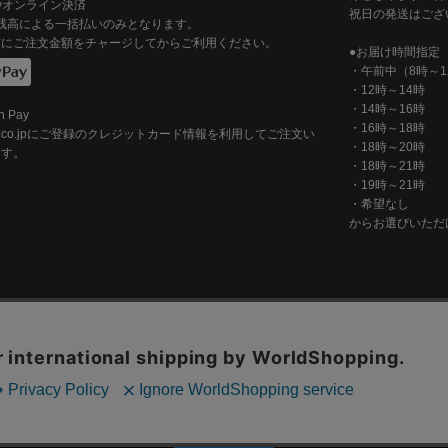
Payオンライン決済
祝日の発送はござ
ay残高による一括払いのみとなります。
前にご注文金額をチャージしてからご利用ください。
●お届け時間指定
・午前中（8時～1
・12時～14時
・14時～16時
n Pay
・16時～18時
on.co.jpにご登録のクレジットカード情報を利用してご注文い
・18時～20時
ます。
・18時～21時
・19時～21時
・希望なし
からお選びいただ
のサイトでは、サイトの利便性向上を目的に、Cookieを使用していま
ookieの使用に関する詳細は
プライバシーポリシー
をご確認ください。
承諾する