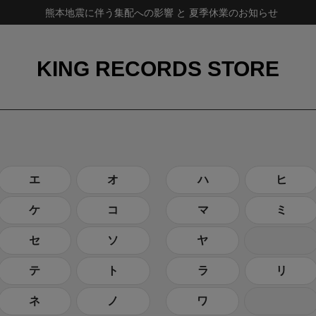
熊本地震に伴う集配への影響 と 夏季休業のお知らせ
KING RECORDS STORE
エ
オ
ハ
ヒ
ケ
コ
マ
ミ
セ
ソ
ヤ
テ
ト
ラ
リ
ネ
ノ
ワ