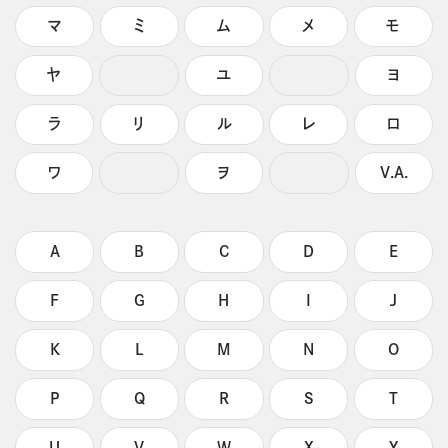
マ
ミ
ム
メ
モ
ヤ
ユ
ヨ
ラ
リ
ル
レ
ロ
ワ
ヲ
V.A.
A
B
C
D
E
F
G
H
I
J
K
L
M
N
O
P
Q
R
S
T
U
V
W
X
Y