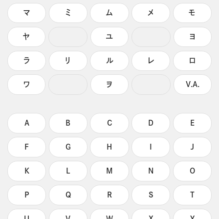
マ
ミ
ム
メ
モ
ヤ
ユ
ヨ
ラ
リ
ル
レ
ロ
ワ
ヲ
V.A.
A
B
C
D
E
F
G
H
I
J
K
L
M
N
O
P
Q
R
S
T
U
V
W
X
Y