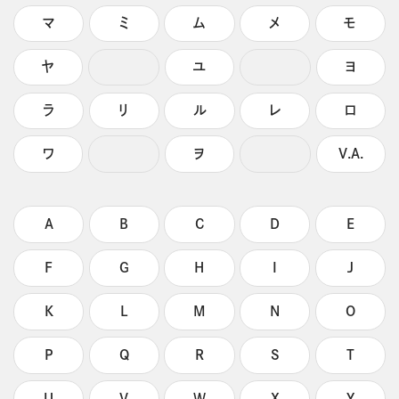
マ
ミ
ム
メ
モ
ヤ
ユ
ヨ
ラ
リ
ル
レ
ロ
ワ
ヲ
V.A.
A
B
C
D
E
F
G
H
I
J
K
L
M
N
O
P
Q
R
S
T
U
V
W
X
Y