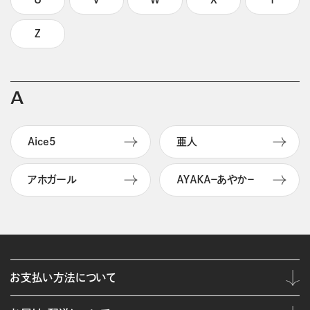
Z
A
Aice5
亜人
アホガール
ＡＹＡＫＡ－あやか－
お支払い方法について