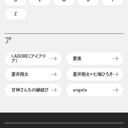
Z
ア
I.ADORE（アイアド
愛美
ア）
蒼井翔太
蒼井翔太×七海ひろき
甘神さんちの縁結び
angela