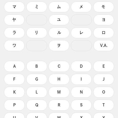
マ
ミ
ム
メ
モ
ヤ
ユ
ヨ
ラ
リ
ル
レ
ロ
ワ
ヲ
V.A.
A
B
C
D
E
F
G
H
I
J
K
L
M
N
O
P
Q
R
S
T
U
V
W
X
Y