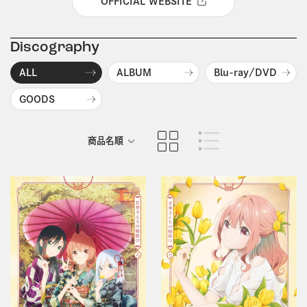
OFFICIAL WEBSITE
Discography
ALL
ALBUM
Blu-ray/DVD
GOODS
商品名順
発売日順