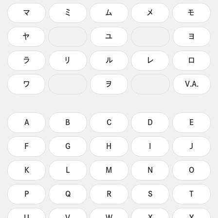
マ
ミ
ム
メ
モ
ヤ
ユ
ヨ
ラ
リ
ル
レ
ロ
ワ
ヲ
V.A.
A
B
C
D
E
F
G
H
I
J
K
L
M
N
O
P
Q
R
S
T
U
V
W
X
Y