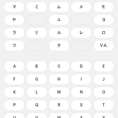
マ
ミ
ム
メ
モ
ヤ
ユ
ヨ
ラ
リ
ル
レ
ロ
ワ
ヲ
V.A.
A
B
C
D
E
F
G
H
I
J
K
L
M
N
O
P
Q
R
S
T
U
V
W
X
Y