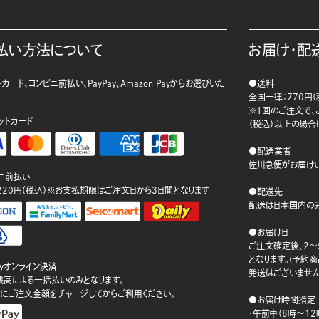
払い方法について
お届け・配
カード、コンビニ前払い、PayPay、Amazon Payからお選びいた
●送料
。
全国一律：770円（
※1回のご注文で、ご
ットカード
（税込）以上の場合
●配送業者
佐川急便がお届けい
ニ前払い
220円（税込）※お支払期限はご注文日から3日間となります
●配送先
配送は日本国内のみ
●お届け日
ご注文確定後、2～
となります。(予約
ayオンライン決済
発送はございません
ay残高による一括払いのみとなります。
にご注文金額をチャージしてからご利用ください。
●お届け時間指定
・午前中（8時～12