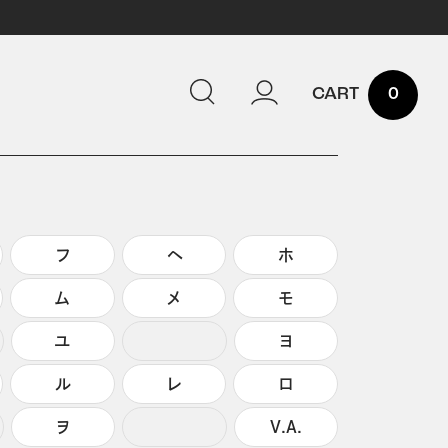
0
フ
ヘ
ホ
ム
メ
モ
ユ
ヨ
ル
レ
ロ
ヲ
V.A.