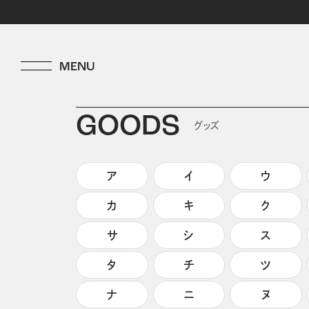
GOODS
グッズ
ア
イ
ウ
カ
キ
ク
サ
シ
ス
タ
チ
ツ
ナ
ニ
ヌ