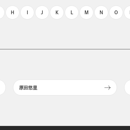
H
I
J
K
L
M
N
O
原田悠里