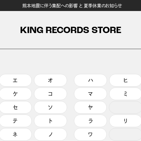
熊本地震に伴う集配への影響 と 夏季休業のお知らせ
KING RECORDS STORE
エ
オ
ハ
ヒ
ケ
コ
マ
ミ
セ
ソ
ヤ
テ
ト
ラ
リ
ネ
ノ
ワ