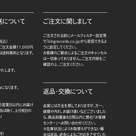
送について
ご注文に関しまして
ご注文される前にメールフィルター設定等
税込）
で「kingrecords.co.jp」から受信できるよ
注文金額11,000円
うに設定してください。
は送料無料となります。
お客様のご都合によるご注文のキャンセル
は一切承っておりません。ご注文内容をご
確認の上、ご注文ください。
たします。
になります。
返品・交換について
5営業日以内にお届け
品質には万全を期しておりますが、万一、
商品は除く、土日祝日の
破損や汚れ、お届け違いなどございました
)
ら、商品到着後8日間以内に弊社「お客様
センター」へお問い合わせください。
※在庫状況によりお取替えができない場
時）
合は返品、返金によるご対応をさせていた