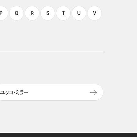
P
Q
R
S
T
U
V
ユッコ・ミラー