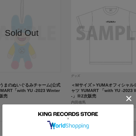
グッズ
うまのぬいぐるみチャーム(公式
＜Mサイズ＞YUMAオフィシャル
MART「with YU -2023 Winter
ャツ YUMART 「with YU -2023 W
次販売
-」※2次販売
内田雄馬
売り切れ
商品詳細を見る