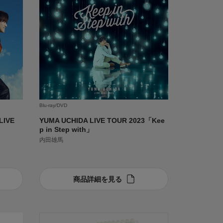
Blu-ray/DVD
LIVE
YUMA UCHIDA LIVE TOUR 2023「Kee
p in Step with」
内田雄馬
商品詳細を見る