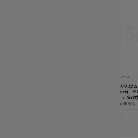
グッズ
がんばる
ver) YU
-」※2
内田雄馬