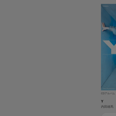
CDアルバム
Y
内田雄馬