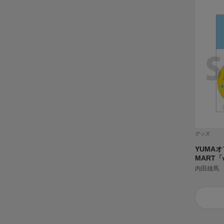
グッズ
YUMA
MART「wi
内田雄馬