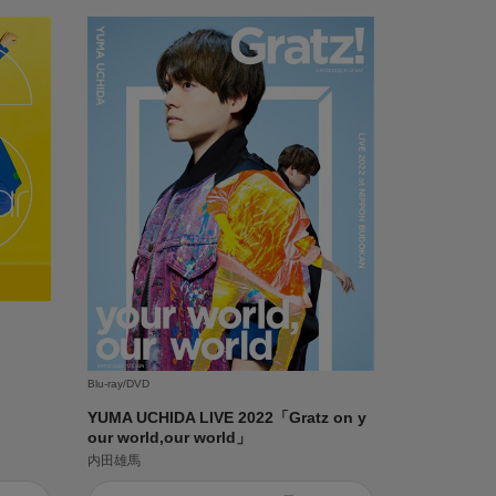
Blu-ray/DVD
YUMA UCHIDA LIVE 2022「Gratz on y
our world,our world」
内田雄馬