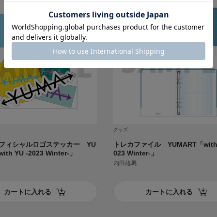
グッズ
オフィシャルロゴステッカー YU
トレカファイル YUMART「with 
th YU -2023 Winter-」
023 Winter-」
内田雄馬
カートに入れる
カートに入れる