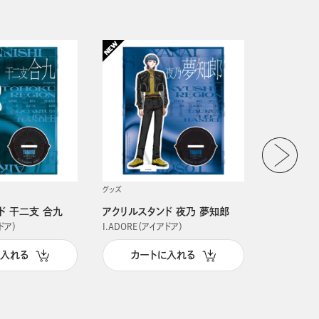
グッズ
グッズ
ド 干二支 合九
アクリルスタンド 夜乃 夢知郎
アクリルス
ドア）
I.ADORE（アイアドア）
I.ADORE（
に入れる
カートに入れる
カー