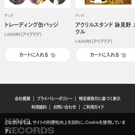
グッズ
グッズ
トレーディング缶バッジ
アクリルスタンド 詠見野 
クル
I.ADORE（アイアドア）
I.ADORE（アイアドア）
カートに入れる
カートに入れる
会社概要
プライバシーポリシー
特定商取引に基づく表示
利用規約
お問い合わせ
ご利用ガイド
KING
このサイトでは、サイトの利便性向上を目的に、Cookieを使用していま
RECORDS
す。