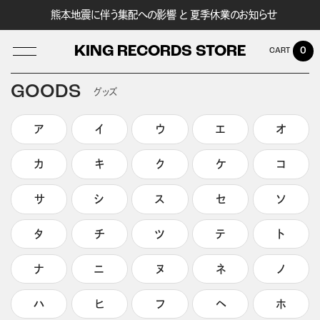
熊本地震に伴う集配への影響 と 夏季休業のお知らせ
KING RECORDS STORE
0
GOODS
グッズ
ア
イ
ウ
エ
オ
LOG IN
カ
キ
ク
ケ
コ
サ
シ
ス
セ
ソ
タ
チ
ツ
テ
ト
ナ
ニ
ヌ
ネ
ノ
ハ
ヒ
フ
ヘ
ホ