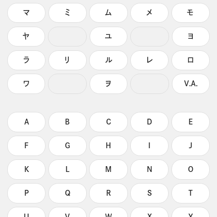
マ
ミ
ム
メ
モ
ヤ
ユ
ヨ
ラ
リ
ル
レ
ロ
ワ
ヲ
V.A.
A
B
C
D
E
F
G
H
I
J
K
L
M
N
O
P
Q
R
S
T
U
V
W
X
Y