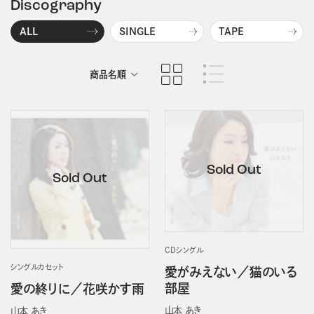
Discography
ALL
SINGLE
TAPE
商品名順
発売日順
CDシングル
シングルカセット
愛がみえない／猫のいる
部屋
愛の終りに／花咲かす雨
山本 あき
山本 あき