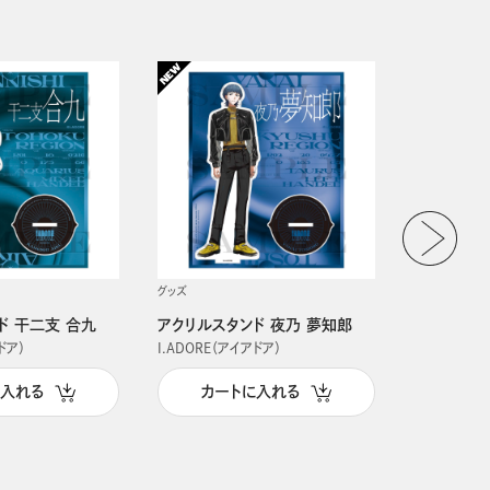
グッズ
グッズ
ド 干二支 合九
アクリルスタンド 夜乃 夢知郎
アクリルス
ドア）
I.ADORE（アイアドア）
I.ADORE（
に入れる
カートに入れる
カー