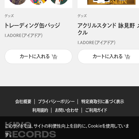
グッズ
グッズ
トレーディング缶バッジ
アクリルスタンド 詠見野 
クル
I.ADORE（アイアドア）
I.ADORE（アイアドア）
カートに入れる
カートに入れる
会社概要
プライバシーポリシー
特定商取引に基づく表示
利用規約
お問い合わせ
ご利用ガイド
KING
このサイトでは、サイトの利便性向上を目的に、Cookieを使用していま
RECORDS
す。