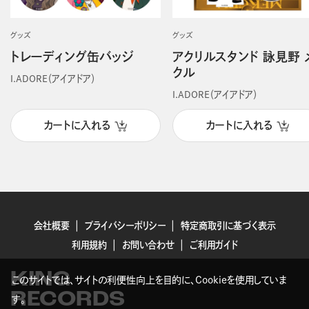
グッズ
グッズ
トレーディング缶バッジ
アクリルスタンド 詠見野 
クル
I.ADORE（アイアドア）
I.ADORE（アイアドア）
カートに入れる
カートに入れる
会社概要
プライバシーポリシー
特定商取引に基づく表示
利用規約
お問い合わせ
ご利用ガイド
KING
このサイトでは、サイトの利便性向上を目的に、Cookieを使用していま
RECORDS
す。