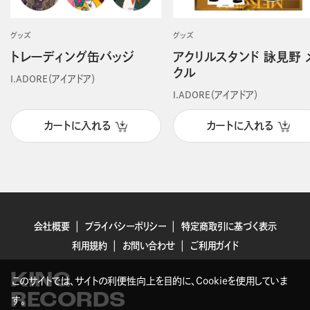
グッズ
グッズ
トレーディング缶バッジ
アクリルスタンド 詠見野 
クル
I.ADORE（アイアドア）
I.ADORE（アイアドア）
カートに入れる
カートに入れる
会社概要
プライバシーポリシー
特定商取引に基づく表示
利用規約
お問い合わせ
ご利用ガイド
KING
このサイトでは、サイトの利便性向上を目的に、Cookieを使用していま
RECORDS
す。