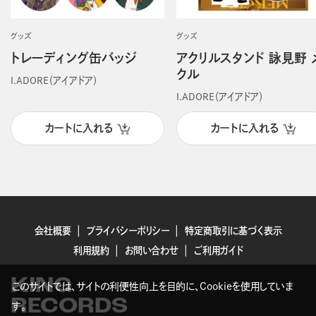
グッズ
グッズ
トレーディング缶バッジ
アクリルスタンド 詠見野 
クル
I.ADORE（アイアドア）
I.ADORE（アイアドア）
カートに入れる
カートに入れる
会社概要
プライバシーポリシー
特定商取引に基づく表示
利用規約
お問い合わせ
ご利用ガイド
KING
このサイトでは、サイトの利便性向上を目的に、Cookieを使用していま
RECORDS
す。