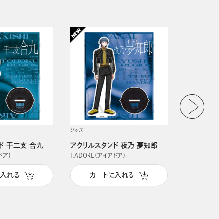
グッズ
グッズ
ド 干二支 合九
アクリルスタンド 夜乃 夢知郎
アクリルス
ドア）
I.ADORE（アイアドア）
I.ADORE（
に入れる
カートに入れる
カー