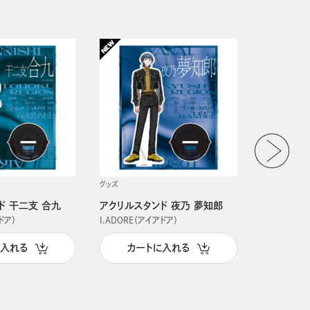
グッズ
グッズ
ド 干二支 合九
アクリルスタンド 夜乃 夢知郎
アクリルス
ドア）
I.ADORE（アイアドア）
I.ADORE（
に入れる
カートに入れる
カー