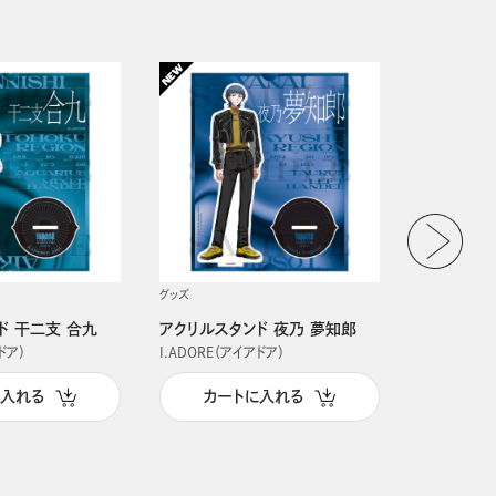
グッズ
グッズ
ド 干二支 合九
アクリルスタンド 夜乃 夢知郎
アクリルス
ドア）
I.ADORE（アイアドア）
I.ADORE（
に入れる
カートに入れる
カー