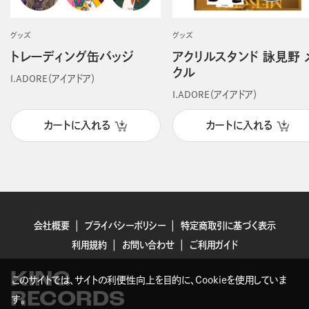
グッズ
グッズ
トレーディング缶バッジ
アクリルスタンド 詠見野 
クル
I.ADORE（アイアドア）
I.ADORE（アイアドア）
カートに入れる
カートに入れる
会社概要
プライバシーポリシー
特定商取引に基づく表示
利用規約
お問い合わせ
ご利用ガイド
KING
このサイトでは、サイトの利便性向上を目的に、Cookieを使用していま
RECORDS
す。