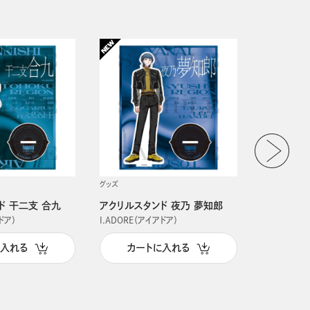
グッズ
グッズ
ド 干二支 合九
アクリルスタンド 夜乃 夢知郎
アクリルス
ドア）
I.ADORE（アイアドア）
I.ADORE（
に入れる
カートに入れる
カー