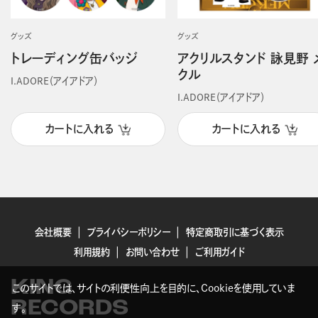
グッズ
グッズ
トレーディング缶バッジ
アクリルスタンド 詠見野 
クル
I.ADORE（アイアドア）
I.ADORE（アイアドア）
カートに入れる
カートに入れる
会社概要
プライバシーポリシー
特定商取引に基づく表示
利用規約
お問い合わせ
ご利用ガイド
KING
このサイトでは、サイトの利便性向上を目的に、Cookieを使用していま
RECORDS
す。