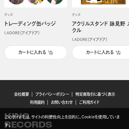
グッズ
グッズ
トレーディング缶バッジ
アクリルスタンド 詠見野 
クル
I.ADORE（アイアドア）
I.ADORE（アイアドア）
カートに入れる
カートに入れる
会社概要
プライバシーポリシー
特定商取引に基づく表示
利用規約
お問い合わせ
ご利用ガイド
KING
このサイトでは、サイトの利便性向上を目的に、Cookieを使用していま
RECORDS
す。