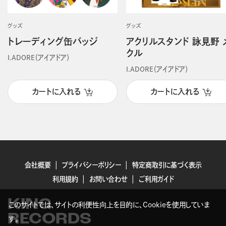
グッズ
グッズ
トレーディング缶バッジ
アクリルスタンド 詠見野 
クル
I.ADORE（アイアドア）
I.ADORE（アイアドア）
カートに入れる
カートに入れる
会社概要
プライバシーポリシー
特定商取引に基づく表示
利用規約
お問い合わせ
ご利用ガイド
KING
このサイトでは、サイトの利便性向上を目的に、Cookieを使用していま
RECORDS
す。