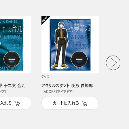
グッズ
グッズ
ド 干二支 合九
アクリルスタンド 夜乃 夢知郎
アクリルス
ドア）
I.ADORE（アイアドア）
I.ADORE（
に入れる
カートに入れる
カー