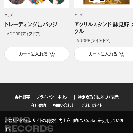
グッズ
グッズ
トレーディング缶バッジ
アクリルスタンド 詠見野 
クル
I.ADORE（アイアドア）
I.ADORE（アイアドア）
カートに入れる
カートに入れる
会社概要
プライバシーポリシー
特定商取引に基づく表示
利用規約
お問い合わせ
ご利用ガイド
KING
このサイトでは、サイトの利便性向上を目的に、Cookieを使用していま
RECORDS
す。