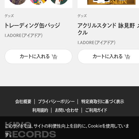
グッズ
グッズ
トレーディング缶バッジ
アクリルスタンド 詠見野 
クル
I.ADORE（アイアドア）
I.ADORE（アイアドア）
カートに入れる
カートに入れる
会社概要
プライバシーポリシー
特定商取引に基づく表示
利用規約
お問い合わせ
ご利用ガイド
KING
このサイトでは、サイトの利便性向上を目的に、Cookieを使用していま
RECORDS
す。