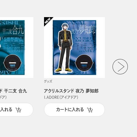
グッズ
グッズ
ド 干二支 合九
アクリルスタンド 夜乃 夢知郎
アクリルス
ドア）
I.ADORE（アイアドア）
I.ADORE（
に入れる
カートに入れる
カー