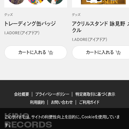
グッズ
グッズ
トレーディング缶バッジ
アクリルスタンド 詠見野 
クル
I.ADORE（アイアドア）
I.ADORE（アイアドア）
カートに入れる
カートに入れる
会社概要
プライバシーポリシー
特定商取引に基づく表示
利用規約
お問い合わせ
ご利用ガイド
KING
このサイトでは、サイトの利便性向上を目的に、Cookieを使用していま
RECORDS
す。