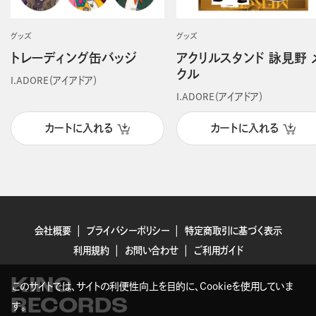
グッズ
グッズ
トレーディング缶バッジ
アクリルスタンド 詠見野 
クル
I.ADORE（アイアドア）
I.ADORE（アイアドア）
カートに入れる
カートに入れる
会社概要
プライバシーポリシー
特定商取引に基づく表示
利用規約
お問い合わせ
ご利用ガイド
KING
このサイトでは、サイトの利便性向上を目的に、Cookieを使用していま
RECORDS
す。