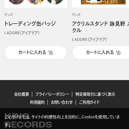
グッズ
グッズ
トレーディング缶バッジ
アクリルスタンド 詠見野 
クル
I.ADORE（アイアドア）
I.ADORE（アイアドア）
カートに入れる
カートに入れる
会社概要
プライバシーポリシー
特定商取引に基づく表示
利用規約
お問い合わせ
ご利用ガイド
KING
このサイトでは、サイトの利便性向上を目的に、Cookieを使用していま
RECORDS
す。