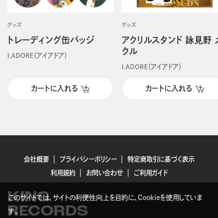
グッズ
グッズ
トレーディング缶バッジ
アクリルスタンド 詠見野 
クル
I.ADORE（アイアドア）
I.ADORE（アイアドア）
カートに入れる
カートに入れる
会社概要
プライバシーポリシー
特定商取引に基づく表示
利用規約
お問い合わせ
ご利用ガイド
KING
このサイトでは、サイトの利便性向上を目的に、Cookieを使用していま
RECORDS
す。