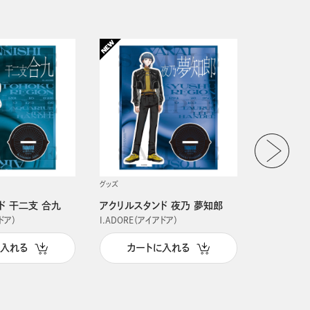
グッズ
グッズ
ド 干二支 合九
アクリルスタンド 夜乃 夢知郎
アクリルス
ドア）
I.ADORE（アイアドア）
I.ADORE（
に入れる
カートに入れる
カー