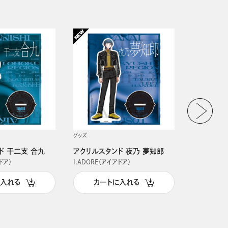
グッズ
グッズ
ド 干二支 合九
アクリルスタンド 夜乃 夢知郎
アクリルス
ドア）
I.ADORE（アイアドア）
I.ADORE（
に入れる
カートに入れる
カー