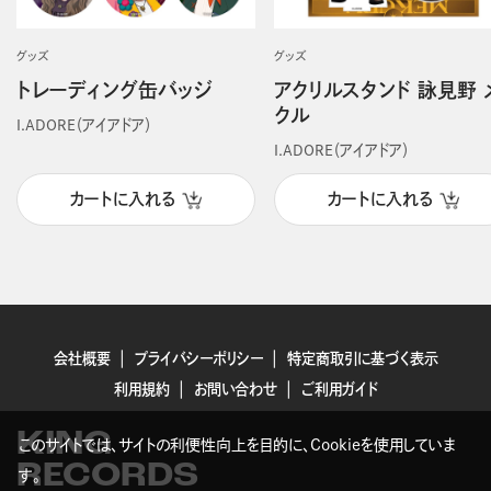
グッズ
グッズ
トレーディング缶バッジ
アクリルスタンド 詠見野 
クル
I.ADORE（アイアドア）
I.ADORE（アイアドア）
カートに入れる
カートに入れる
会社概要
プライバシーポリシー
特定商取引に基づく表示
利用規約
お問い合わせ
ご利用ガイド
KING
このサイトでは、サイトの利便性向上を目的に、Cookieを使用していま
RECORDS
す。