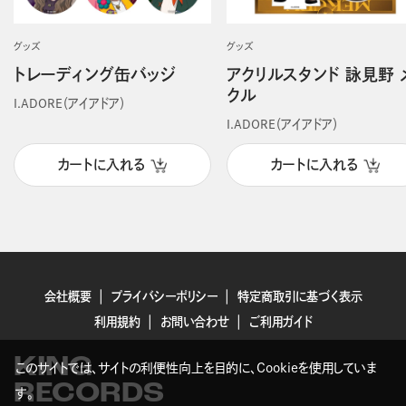
グッズ
グッズ
トレーディング缶バッジ
アクリルスタンド 詠見野 
クル
I.ADORE（アイアドア）
I.ADORE（アイアドア）
カートに入れる
カートに入れる
会社概要
プライバシーポリシー
特定商取引に基づく表示
利用規約
お問い合わせ
ご利用ガイド
KING
このサイトでは、サイトの利便性向上を目的に、Cookieを使用していま
RECORDS
す。